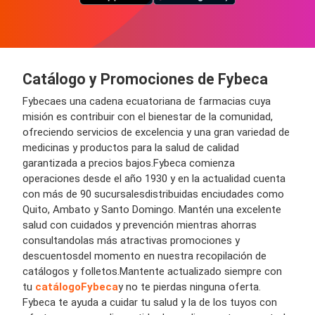
Catálogo y
Promociones
de
Fybeca
Fybeca
es una
cadena
ecuatoriana
de farmacias
cuya
misión es contribuir con el bienestar de la comunidad,
ofreciendo s
ervicios
de excelencia
y
una gran variedad
de
medicinas y productos
para la salud
de
calidad
garantizada
a
precios bajos
.
Fybeca
comienza
operaciones desde el año 1930 y en la actualidad cuenta
con más de
90
sucursales
distribuid
a
s en
ciudades
como
Quito, Ambato y Santo Domingo. M
a
nt
é
n una excelente
salud con cuidados y prevención mientras ahorras
consultando
las más atractivas
promociones y
descuent
o
s
del momento en
nuestra
recopilación
de
catálogos y follet
os
.
Mantente actualizado siempre con
tu
catálogo
Fybeca
y no te pierdas ninguna o
ferta
.
Fybeca
te ayuda a cuidar tu salud y la de los tuyos con