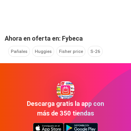
Ahora en oferta en: Fybeca
Pañales
Huggies
Fisher price
S-26
Descarga gratis la app con
más de 350 tiendas