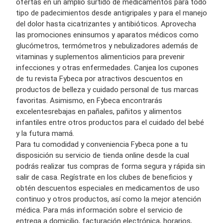
ofertas
en un amplio surtido de
medicamento
s para todo
tipo de padecimientos desde
antigripale
s y para el
manejo
del dolor
hasta
cicatrizantes y antibióticos
.
Aprovecha
las p
romociones
en
insumos y aparatos médicos
como
glucómetros, termómetros y nebulizadores
además de
vitaminas y suplementos alimenticios
para prevenir
infecciones y otras enfermedades. Canjea los
cupones
de tu revista
Fybeca
por atractivos
descuentos en
productos de belleza y cuidado personal
de tus
marcas
favoritas. Asimismo, en
Fybeca
encontrarás
excelentes
rebajas en pañales, pañitos y alimentos
infantiles
entre otros pr
oductos
para el
cuidado del bebé
y la futura mamá.
Para tu comodidad y conveniencia
Fybeca
pone a tu
disposición su
servicio de tienda online
desde la cual
podrás realizar tus c
ompras
de forma segura y rápida
sin
salir de casa
. Regístrate en los clubes de beneficios
y
obtén d
escuentos
especiales en
medicamentos de uso
continuo
y otros
producto
s, así como la mejor atención
médica
.
Para más información sobre el servicio de
entrega a domicilio
, facturación electrónica, horarios,