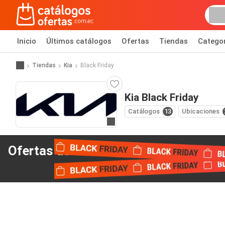
Inicio
Últimos catálogos
Ofertas
Tiendas
Catego
Tiendas
Kia
Black Friday
Kia Black Friday
Catálogos
13
Ubicaciones
Ir al sitio web
Ofertas del Black Friday
de Kia