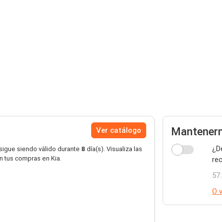
Mantenerm
Ver catálogo
¿D
 sigue siendo válido durante
8
día(s). Visualiza las
en tus compras en Kia.
rec
57
O v