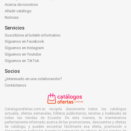
Acerca de nosotros
Añadir catálogo
Noticias
Servicios
Suscribirse al boletín informativo
Síguenos en Facebook
Síguenos en Instagram
Síguenos en Youtube
Síguenos en TikTok
Socios
¿Interesado en una colaboración?
Contáctanos
Catalogosofertas.com.ec recopila diariamente todos los catálogos
actuales, ofertas semanales, folletos publicitarios, revistas y lookbooks de
todas las tiendas de Ecuador. De esta manera, te mantenemos
perfectamente informado acerca de las promociones, descuentos y ofertas
de catálogo, y puedes encontrar fácilmente esa oferta, promoción o
descuento en particular durante la temporada de rebajas de las tiendas de