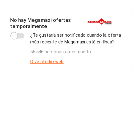
No hay Megamaxi ofertas
temporalmente
¿Te gustaría ser notificado cuando la oferta
más reciente de Megamaxi esté en línea?
55.546 personas antes que tu
O ve al sitio web