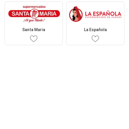
Santa Maria
La Española