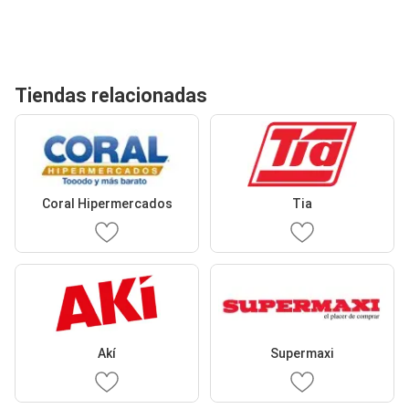
Tiendas relacionadas
Coral Hipermercados
Tia
Akí
Supermaxi