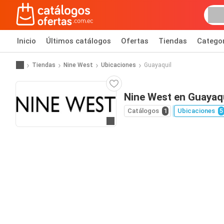
Inicio
Últimos catálogos
Ofertas
Tiendas
Catego
Tiendas
Nine West
Ubicaciones
Guayaquil
Nine West en Guayaqu
Catálogos
1
Ubicaciones
5
Ir al sitio web