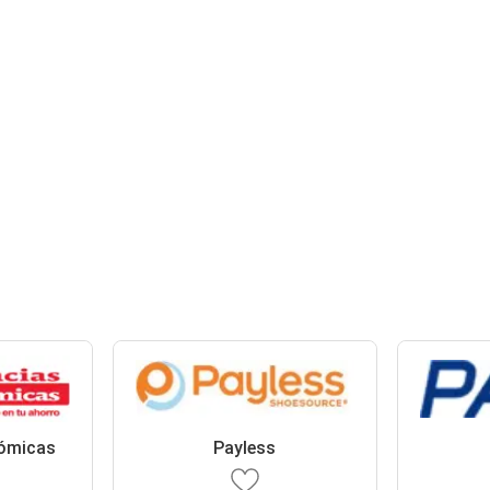
ómicas
Payless