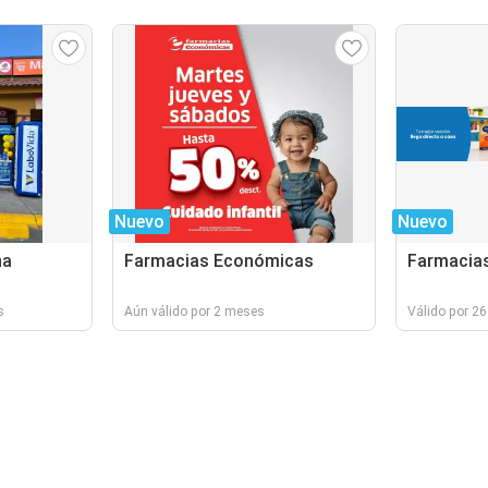
Nuevo
Nuevo
na
Farmacias Económicas
Farmacias
s
Aún válido por 2 meses
Válido por 26