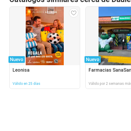
Nuevo
Nuevo
Leonisa
Farmacias SanaSa
Válido en 25 días
Válido por 2 semanas má