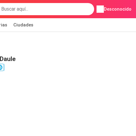
Desconocido
rias
Ciudades
 Daule
6