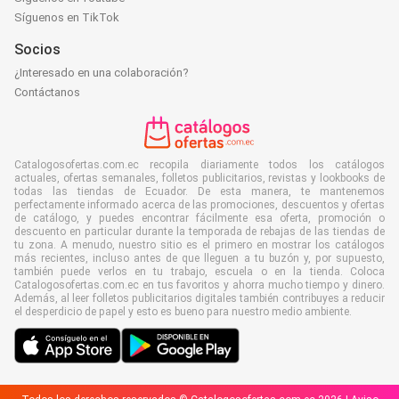
Síguenos en TikTok
Socios
¿Interesado en una colaboración?
Contáctanos
Catalogosofertas.com.ec recopila diariamente todos los catálogos
actuales, ofertas semanales, folletos publicitarios, revistas y lookbooks de
todas las tiendas de Ecuador. De esta manera, te mantenemos
perfectamente informado acerca de las promociones, descuentos y ofertas
de catálogo, y puedes encontrar fácilmente esa oferta, promoción o
descuento en particular durante la temporada de rebajas de las tiendas de
tu zona. A menudo, nuestro sitio es el primero en mostrar los catálogos
más recientes, incluso antes de que lleguen a tu buzón y, por supuesto,
también puede verlos en tu trabajo, escuela o en la tienda. Coloca
Catalogosofertas.com.ec en tus favoritos y ahorra mucho tiempo y dinero.
Además, al leer folletos publicitarios digitales también contribuyes a reducir
el desperdicio de papel y esto es bueno para nuestro medio ambiente.