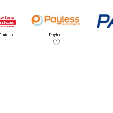
ómicas
Payless