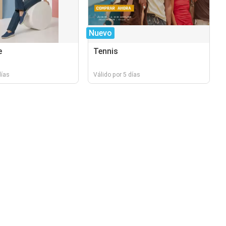
Nuevo
e
Tennis
días
Válido por 5 días