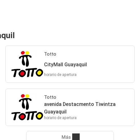
quil
Totto
CityMall Guayaquil
horario de apertura
Totto
avenida Destacmento Tiwintza
Guayaquil
horario de apertura
Más