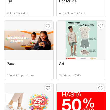
Tia
Doctor Pie
Válido por 4 días
Aún válido por 1 día
Pasa
Akí
Aún válido por 1 mes
Válido por 17 días