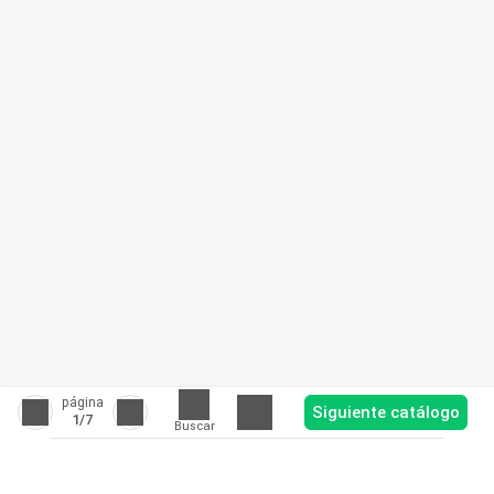
página
Siguiente catálogo
1
/7
Buscar