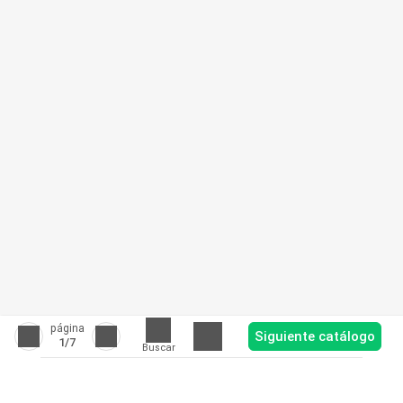
página
Siguiente catálogo
1
/7
Buscar