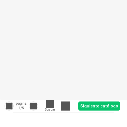
página
Siguiente catálogo
1
/5
Buscar