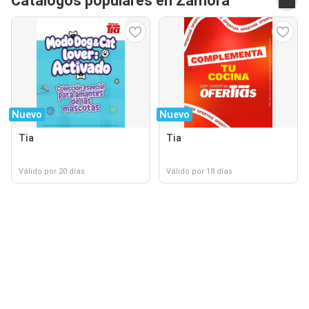
Catálogos populares en Zamora
Nuevo
Nuevo
Tia
Tia
Válido por 20 días
Válido por 18 días