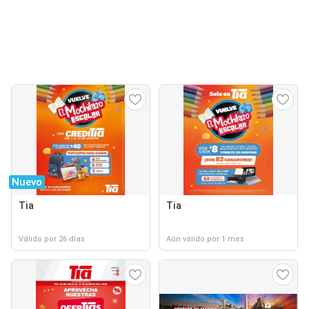
Nuevo
Tia
Tia
Válido por 26 días
Aún válido por 1 mes