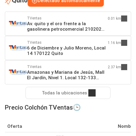
Quito
Detectado automáticamente
TVentas
0.01 km
Av. quito y el oro frente a la
gasolinera petrocomercial 210202
Quito
TVentas
1.16 km
6 de Diciembre y Julio Moreno, Local
14 170122 Quito
TVentas
2.37 km
Amazonas y Mariana de Jesús, Mall
El Jardín, Nivel 1. Local 132-133
170104 Quito
Todas la ubicaciones
Precio Colchón TVentas🕒
Oferta
Nombre