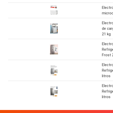
Electr
micro
Electr
de car
21 kg
Electr
Refrig
Frost 
Electr
Refrig
litros
Electr
Refrig
litros