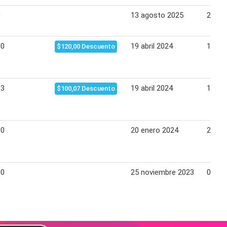
0
13 agosto 2025
26 ag
00
19 abril 2024
12 ma
$120,00 Descuento
93
19 abril 2024
12 ma
$100,07 Descuento
00
20 enero 2024
28 en
00
25 noviembre 2023
03 di