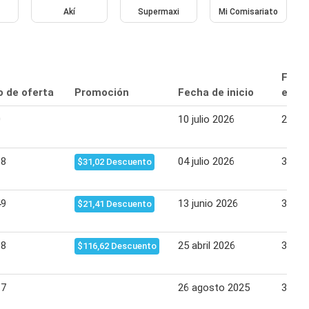
Akí
Supermaxi
Mi Comisariato
Fech
o de oferta
Promoción
Fecha de inicio
expir
0
10 julio 2026
29 jul
88
04 julio 2026
31 jul
$31,02 Descuento
49
13 junio 2026
30 ju
$21,41 Descuento
88
25 abril 2026
31 ma
$116,62 Descuento
17
26 agosto 2025
31 ag