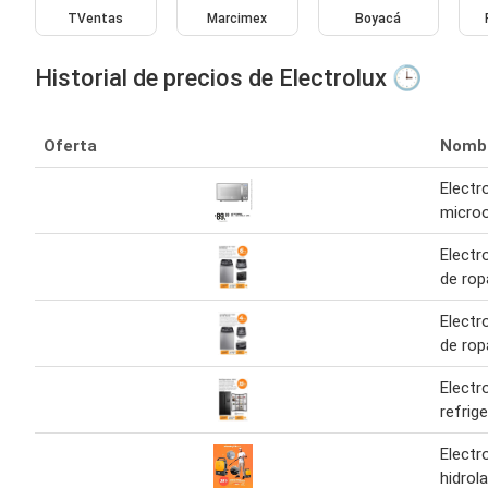
TVentas
Marcimex
Boyacá
Historial de precios de Electrolux 🕒
Oferta
Nomb
Electr
micro
Electr
de rop
Electr
de rop
Electr
refrig
Electr
hidrol