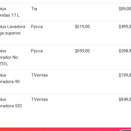
olux
Tia
$89,0
ondas 17 L
olux Lavadora
Pycca
$619,00
$499,
ga superior
olux
Pycca
$699,00
$598,
erador No
251L
olux
TVentas
$199,
eradora 90
olux
TVentas
$849,
eradora 532