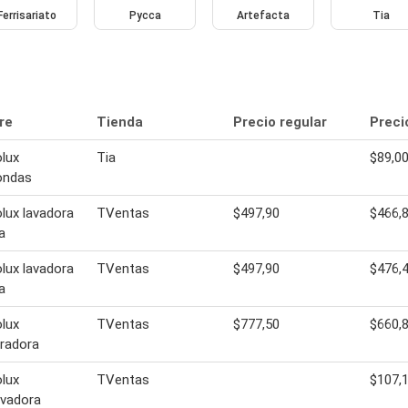
Ferrisariato
Pycca
Artefacta
Tia
re
Tienda
Precio regular
Preci
olux
Tia
$89,0
ondas
olux lavadora
TVentas
$497,90
$466,
a
olux lavadora
TVentas
$497,90
$476,
a
olux
TVentas
$777,50
$660,
eradora
olux
TVentas
$107,
avadora