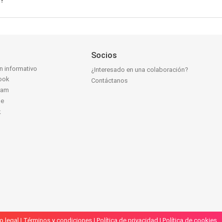
Socios
ín informativo
¿Interesado en una colaboración?
ook
Contáctanos
ram
be
k
o legal
|
Términos y condiciones
|
Política de privacidad
|
Política de cookies