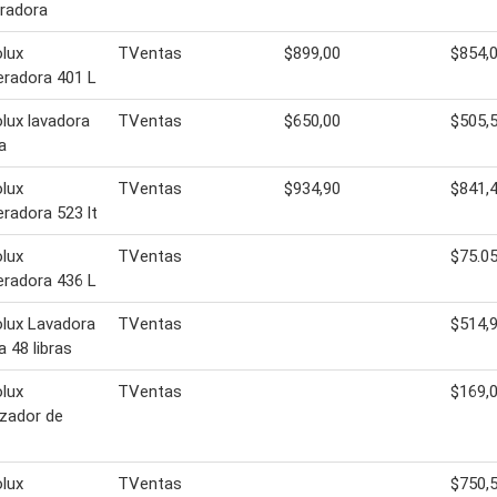
eradora
olux
TVentas
$899,00
$854,
eradora 401 L
olux lavadora
TVentas
$650,00
$505,
a
olux
TVentas
$934,90
$841,
eradora 523 lt
olux
TVentas
$75.05
eradora 436 L
olux Lavadora
TVentas
$514,
a 48 libras
olux
TVentas
$169,
zador de
olux
TVentas
$750,