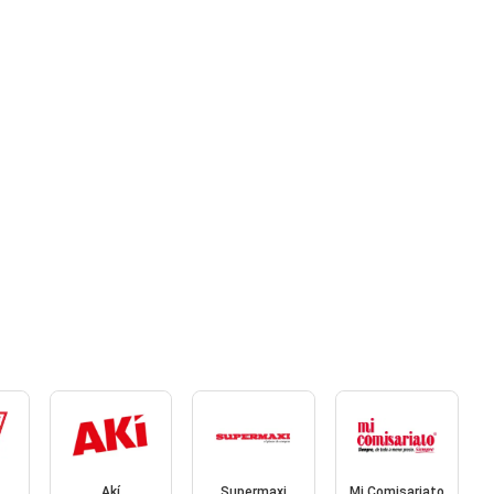
Akí
Supermaxi
Mi Comisariato