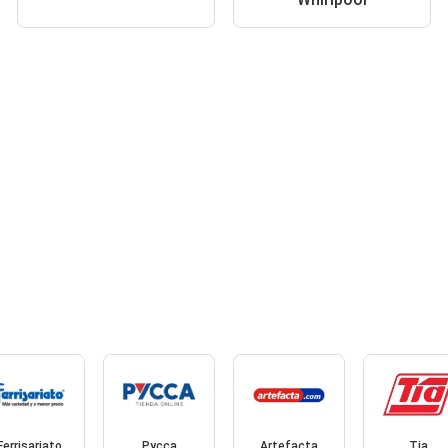
Ferrisariato
Pycca
Artefacta
Tia