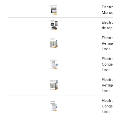
Electr
Microo
Electr
de rop
Electr
Refrig
litros
Electr
Conge
litros
Electr
Refrig
litros
Electr
Conge
litros