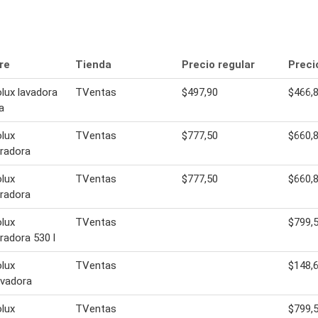
re
Tienda
Precio regular
Preci
olux lavadora
TVentas
$497,90
$466,
a
olux
TVentas
$777,50
$660,
eradora
olux
TVentas
$777,50
$660,
eradora
olux
TVentas
$799,
eradora 530 l
olux
TVentas
$148,
avadora
olux
TVentas
$799,