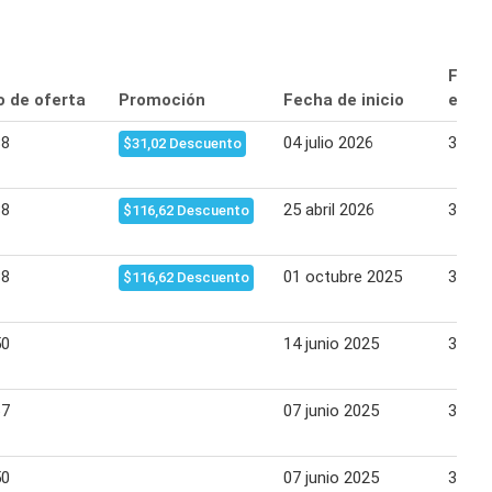
Fech
o de oferta
Promoción
Fecha de inicio
expir
88
04 julio 2026
31 jul
$31,02 Descuento
88
25 abril 2026
31 ma
$116,62 Descuento
88
01 octubre 2025
31 oc
$116,62 Descuento
50
14 junio 2025
30 ju
67
07 junio 2025
30 ju
50
07 junio 2025
30 ju