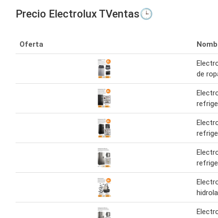
Precio Electrolux TVentas🕒
Oferta
Nomb
Electr
de rop
Electr
refrig
Electr
refrig
Electr
refrig
Electr
hidrol
Electr