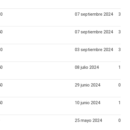
90
07 septiembre 2024
30 se
50
07 septiembre 2024
30 se
90
03 septiembre 2024
30 se
50
08 julio 2024
14 jul
50
29 junio 2024
07 jul
50
10 junio 2024
16 ju
0
25 mayo 2024
02 ju