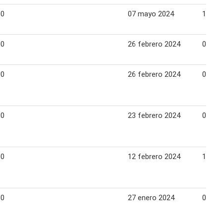
90
07 mayo 2024
12 ma
00
26 febrero 2024
03 ma
00
26 febrero 2024
03 ma
90
23 febrero 2024
03 ma
00
12 febrero 2024
18 fe
90
27 enero 2024
04 fe