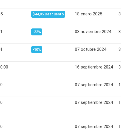
05
18 enero 2025
31 en
$44,95 Descuento
51
03 noviembre 2024
30 no
-22%
41
07 octubre 2024
31 oc
-10%
0,00
16 septiembre 2024
30 se
90
07 septiembre 2024
16 se
00
07 septiembre 2024
16 se
50
07 septiembre 2024
16 se