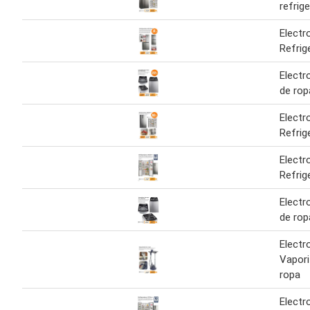
refrig
Electr
Refrig
Electr
de rop
Electr
Refrig
Electr
Refrig
Electr
de rop
Electr
Vapori
ropa
Electr