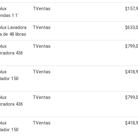
olux
TVentas
$157,
ndas 1.1'
olux Lavadora
TVentas
$633,
a de 48 libras
olux
TVentas
$799,
eradora 436
olux
TVentas
$418,
lador 150
olux
TVentas
$799,
eradora 436
olux
TVentas
$418,
lador 150