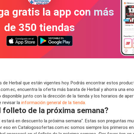
a gratis la app con más
de 350 tiendas
 de Herbal que están vigentes hoy. Podrás encontrar estos product
com.ec, encuentra la oferta más barata de Herbal y ahorra una eno
disponible junto con la dirección de la tienda y los horarios de ape
 revisar la
información general de la tienda.
l folleto de la próxima semana?
al estará en descuento la próxima semana". Estas son preguntas mu
 eso en Catalogosofertas.com.ec somos siempre los primeros en pu
rbal aparecerá en el folleto de la próxima semana. ¡Por favor ten en