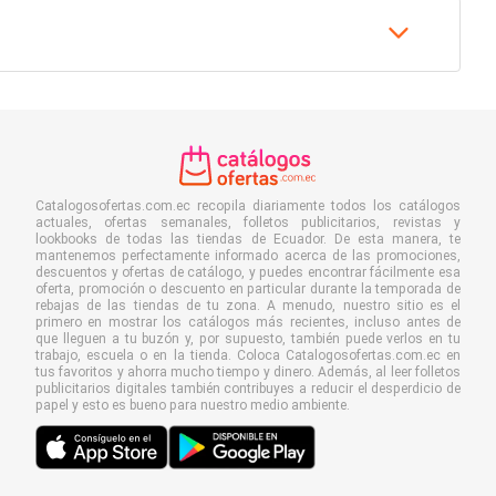
Catalogosofertas.com.ec recopila diariamente todos los catálogos
actuales, ofertas semanales, folletos publicitarios, revistas y
lookbooks de todas las tiendas de Ecuador. De esta manera, te
mantenemos perfectamente informado acerca de las promociones,
descuentos y ofertas de catálogo, y puedes encontrar fácilmente esa
oferta, promoción o descuento en particular durante la temporada de
rebajas de las tiendas de tu zona. A menudo, nuestro sitio es el
primero en mostrar los catálogos más recientes, incluso antes de
que lleguen a tu buzón y, por supuesto, también puede verlos en tu
trabajo, escuela o en la tienda. Coloca Catalogosofertas.com.ec en
tus favoritos y ahorra mucho tiempo y dinero. Además, al leer folletos
publicitarios digitales también contribuyes a reducir el desperdicio de
papel y esto es bueno para nuestro medio ambiente.