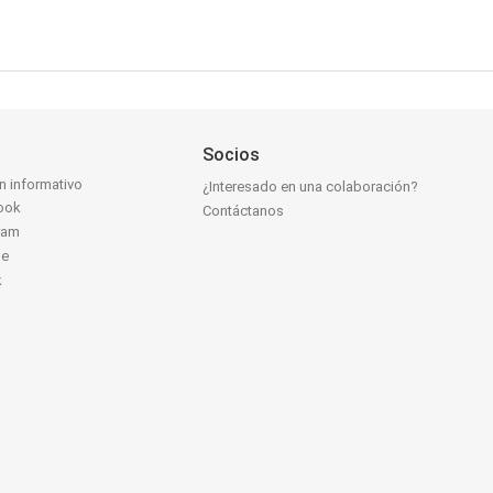
Socios
ín informativo
¿Interesado en una colaboración?
ook
Contáctanos
ram
be
k