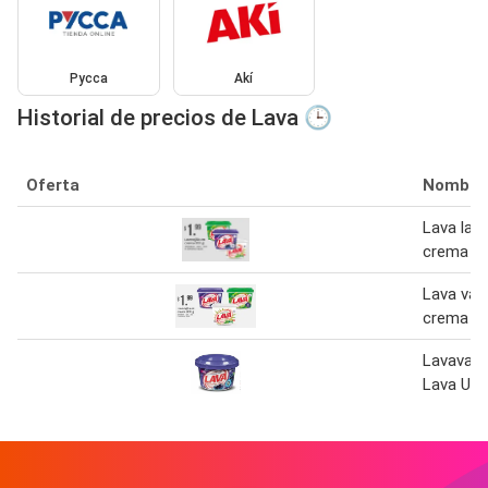
Pycca
Akí
Historial de precios de Lava 🕒
Oferta
Nombre
Lava lava
crema 80
Lava vajil
crema 80
Lavavaji
Lava Uva