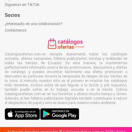
Síguenos en TikTok
Socios
¿Interesado en una colaboración?
Contáctanos
Catalogosofertas.com.ec recopila diariamente todos los catálogos
actuales, ofertas semanales, folletos publicitarios, revistas y lookbooks de
todas las tiendas de Ecuador. De esta manera, te mantenemos
perfectamente informado acerca de las promociones, descuentos y ofertas
de catálogo, y puedes encontrar fácilmente esa oferta, promoción o
descuento en particular durante la temporada de rebajas de las tiendas de
tu zona. A menudo, nuestro sitio es el primero en mostrar los catálogos
más recientes, incluso antes de que lleguen a tu buzón y, por supuesto,
también puede verlos en tu trabajo, escuela o en la tienda. Coloca
Catalogosofertas.com.ec en tus favoritos y ahorra mucho tiempo y dinero.
Además, al leer folletos publicitarios digitales también contribuyes a reducir
el desperdicio de papel y esto es bueno para nuestro medio ambiente.
Todos los derechos reservados © Catalogosofertas.com.ec 2026 |
Aviso