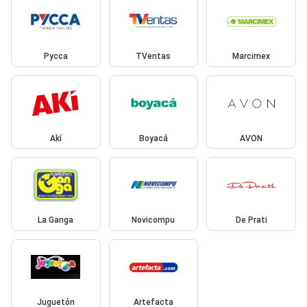
Pycca
TVentas
Marcimex
Akí
Boyacá
AVON
La Ganga
Novicompu
De Prati
Juguetón
Artefacta