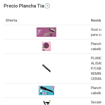
Precio Plancha Tia🕒
Oferta
Nombre
Soul car
para cabe
Plancha 
cabello
PLANCH
ALISAD
P/CABE
REMING
CERAMI
Plancha 
cabello
Secadora