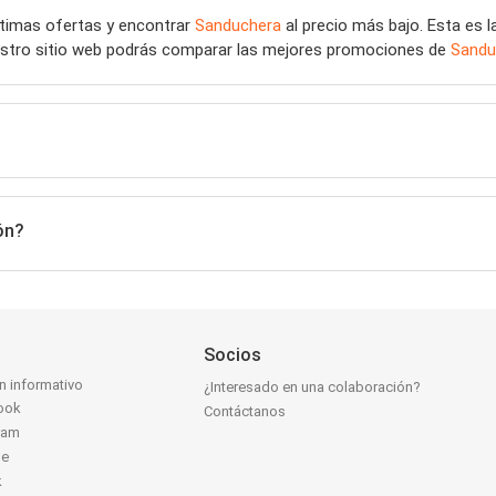
últimas ofertas y encontrar
Sanduchera
al precio más bajo. Esta es 
uestro sitio web podrás comparar las mejores promociones de
Sandu
ón?
Socios
ín informativo
¿Interesado en una colaboración?
ook
Contáctanos
ram
be
k