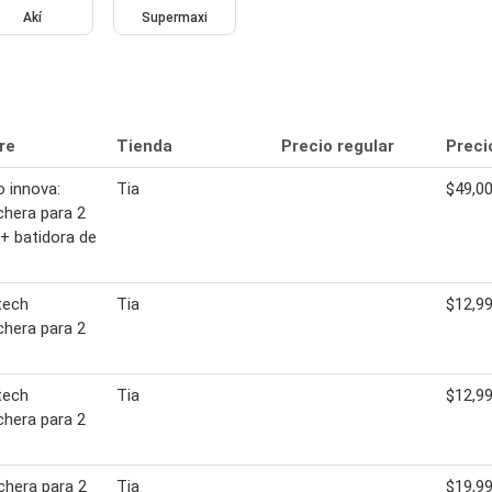
Akí
Supermaxi
re
Tienda
Precio regular
Preci
 innova:
Tia
$49,0
hera para 2
+ batidora de
ech
Tia
$12,9
hera para 2
ech
Tia
$12,9
hera para 2
hera para 2
Tia
$19,9