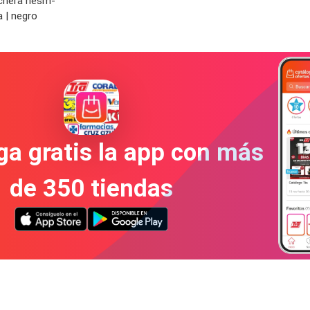
chera hesm-
 | negro
a gratis la app con más
de 350 tiendas