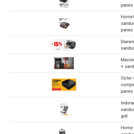
panes
Homete
sanduc
panes
Daew
sandu
Master
+ san
Oster
compa
panes
Indur
sanduc
grill
Home 