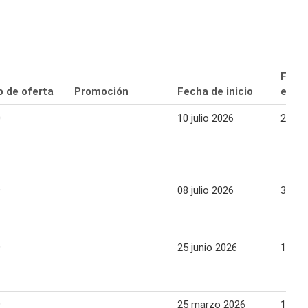
Fech
o de oferta
Promoción
Fecha de inicio
expir
0
10 julio 2026
29 jul
9
08 julio 2026
31 jul
9
25 junio 2026
15 jul
9
25 marzo 2026
13 abr