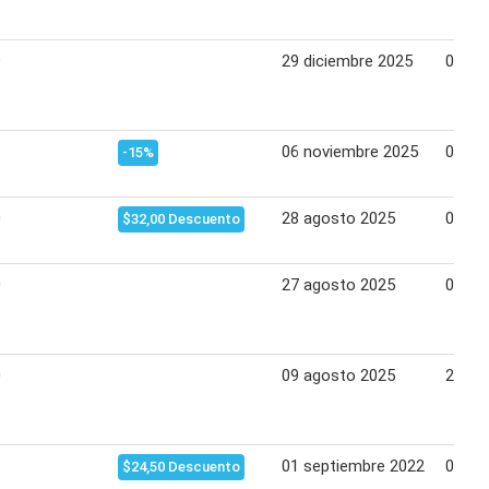
9
29 diciembre 2025
08 en
06 noviembre 2025
03 di
-15%
0
28 agosto 2025
06 se
$32,00 Descuento
0
27 agosto 2025
09 se
0
09 agosto 2025
29 ag
8
01 septiembre 2022
01 oc
$24,50 Descuento