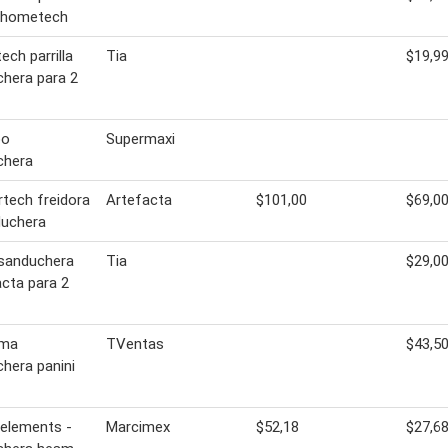
 hometech
ch parrilla
Tia
$19,9
hera para 2
oo
Supermaxi
chera
tech freidora
Artefacta
$101,00
$69,0
duchera
 sanduchera
Tia
$29,0
cta para 2
ama
TVentas
$43,5
hera panini
elements -
Marcimex
$52,18
$27,6