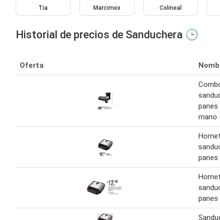
Tia
Marcimex
Colineal
Historial de precios de Sanduchera 🕒
Oferta
Nomb
Combo
sanduc
panes 
mano
Homet
sanduc
panes
Homet
sanduc
panes
Sanduc