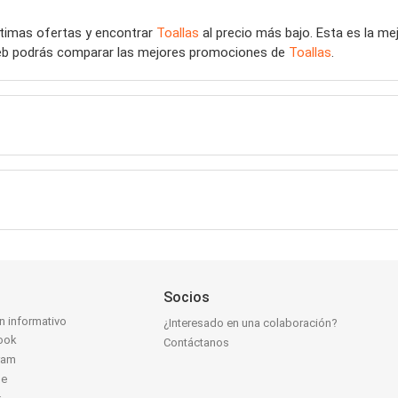
últimas ofertas y encontrar
Toallas
al precio más bajo. Esta es la m
o web podrás comparar las mejores promociones de
Toallas
.
Socios
ín informativo
¿Interesado en una colaboración?
ook
Contáctanos
ram
be