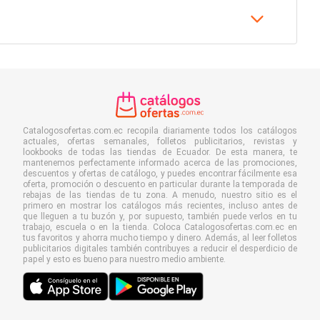
Catalogosofertas.com.ec recopila diariamente todos los catálogos
actuales, ofertas semanales, folletos publicitarios, revistas y
lookbooks de todas las tiendas de Ecuador. De esta manera, te
mantenemos perfectamente informado acerca de las promociones,
descuentos y ofertas de catálogo, y puedes encontrar fácilmente esa
oferta, promoción o descuento en particular durante la temporada de
rebajas de las tiendas de tu zona. A menudo, nuestro sitio es el
primero en mostrar los catálogos más recientes, incluso antes de
que lleguen a tu buzón y, por supuesto, también puede verlos en tu
trabajo, escuela o en la tienda. Coloca Catalogosofertas.com.ec en
tus favoritos y ahorra mucho tiempo y dinero. Además, al leer folletos
publicitarios digitales también contribuyes a reducir el desperdicio de
papel y esto es bueno para nuestro medio ambiente.