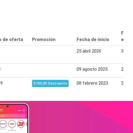
Fech
o de oferta
Promoción
Fecha de inicio
expir
0
25 abril 2026
31 ma
5
09 agosto 2025
29 ag
99
08 febrero 2023
23 fe
$100,00 Descuento