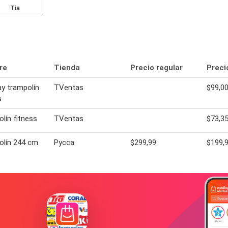
Tia
re
Tienda
Precio regular
Preci
ay trampolín
TVentas
$99,0
s
lín fitness
TVentas
$73,3
olín 244 cm
Pycca
$299,99
$199,