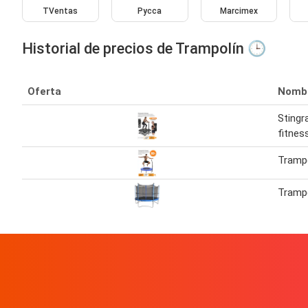
TVentas
Pycca
Marcimex
Historial de precios de Trampolín 🕒
Oferta
Nomb
Stingr
fitnes
Trampo
Tramp