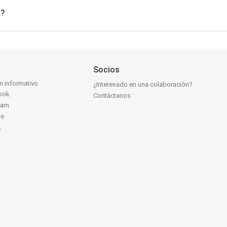
n?
Socios
ín informativo
¿Interesado en una colaboración?
ook
Contáctanos
ram
be
k