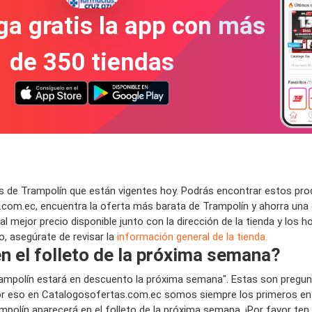
a gratis la app con más
de 350 tiendas
 de Trampolín que están vigentes hoy. Podrás encontrar estos prod
com.ec, encuentra la oferta más barata de Trampolín y ahorra una 
mejor precio disponible junto con la dirección de la tienda y los h
o, asegúrate de revisar la
información general de la tienda.
n el folleto de la próxima semana?
rampolín estará en descuento la próxima semana". Estas son pregun
 eso en Catalogosofertas.com.ec somos siempre los primeros en pu
ampolín aparecerá en el folleto de la próxima semana. ¡Por favor te