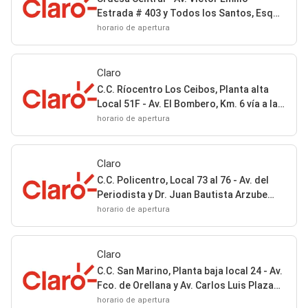
Estrada # 403 y Todos los Santos, Esq
Guayaquil
horario de apertura
Claro
C.C. Ríocentro Los Ceibos, Planta alta
Local 51F - Av. El Bombero, Km. 6 vía a la
Costa Guayaquil
horario de apertura
Claro
C.C. Policentro, Local 73 al 76 - Av. del
Periodista y Dr. Juan Bautista Arzube
Guayaquil
horario de apertura
Claro
C.C. San Marino, Planta baja local 24 - Av.
Fco. de Orellana y Av. Carlos Luis Plaza
Dañín Guayaquil
horario de apertura