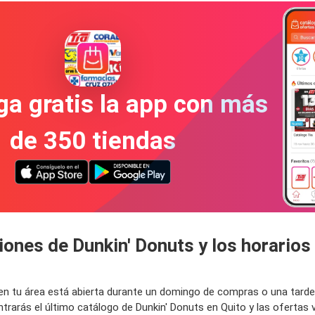
a gratis la app con más
de 350 tiendas
iones de Dunkin' Donuts y los horario
 en tu área está abierta durante un domingo de compras o una tard
rarás el último catálogo de Dunkin' Donuts en Quito y las ofertas 