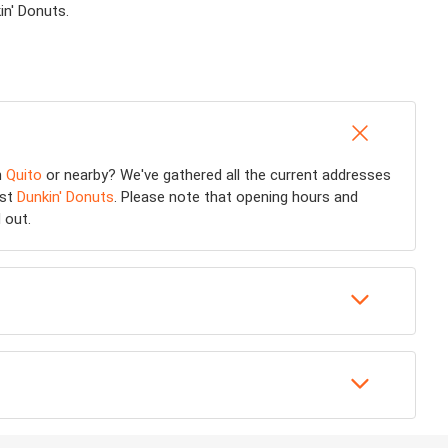
in' Donuts.
n
Quito
or nearby? We've gathered all the current addresses
est
Dunkin' Donuts
. Please note that opening hours and
 out.