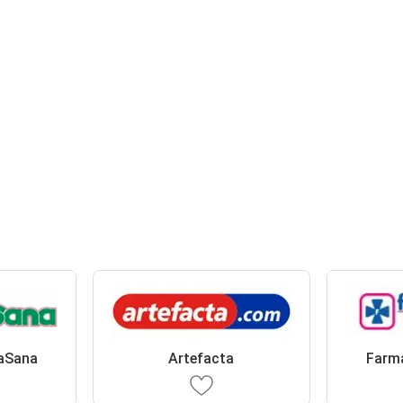
aSana
Artefacta
Farma