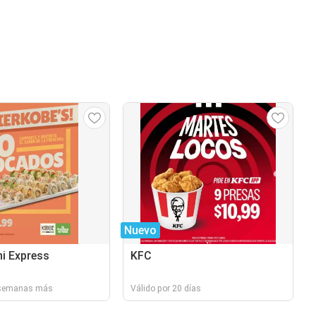
Nuevo
i Express
KFC
3 semanas más
Válido por 20 días