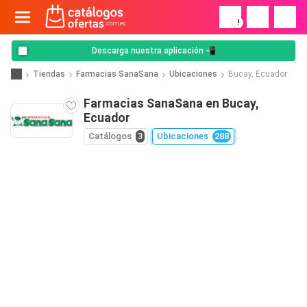
!
Descarga nuestra aplicación 📲
Tiendas
Farmacias SanaSana
Ubicaciones
Bucay, Ecuador
Farmacias SanaSana en Bucay,
Ecuador
Catálogos
3
Ubicaciones
288