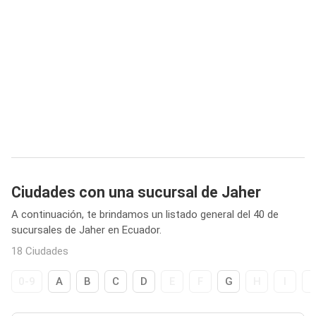
Ciudades con una sucursal de Jaher
A continuación, te brindamos un listado general del 40 de
sucursales de Jaher en Ecuador.
18 Ciudades
0-9
A
B
C
D
E
F
G
H
I