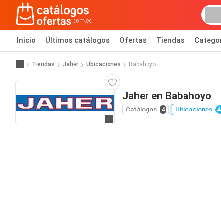
Inicio
Últimos catálogos
Ofertas
Tiendas
Catego
Tiendas
Jaher
Ubicaciones
Babahoyo
Jaher en Babahoyo
Catálogos
4
Ubicaciones
4
Ir al sitio web