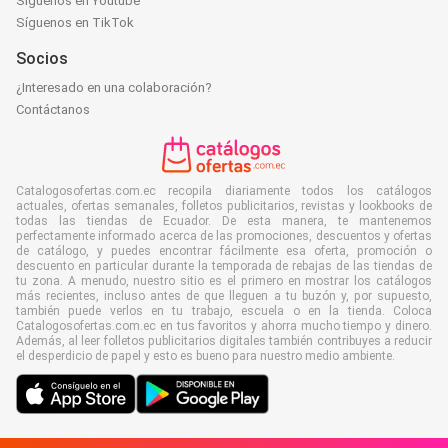
Síguenos en Youtube
Síguenos en TikTok
Socios
¿Interesado en una colaboración?
Contáctanos
Catalogosofertas.com.ec recopila diariamente todos los catálogos
actuales, ofertas semanales, folletos publicitarios, revistas y lookbooks de
todas las tiendas de Ecuador. De esta manera, te mantenemos
perfectamente informado acerca de las promociones, descuentos y ofertas
de catálogo, y puedes encontrar fácilmente esa oferta, promoción o
descuento en particular durante la temporada de rebajas de las tiendas de
tu zona. A menudo, nuestro sitio es el primero en mostrar los catálogos
más recientes, incluso antes de que lleguen a tu buzón y, por supuesto,
también puede verlos en tu trabajo, escuela o en la tienda. Coloca
Catalogosofertas.com.ec en tus favoritos y ahorra mucho tiempo y dinero.
Además, al leer folletos publicitarios digitales también contribuyes a reducir
el desperdicio de papel y esto es bueno para nuestro medio ambiente.