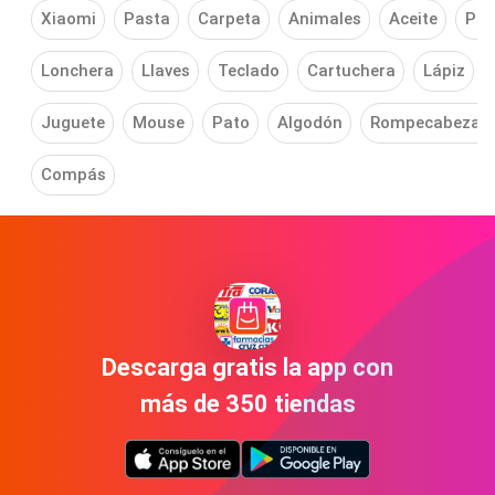
Xiaomi
Pasta
Carpeta
Animales
Aceite
Por
Lonchera
Llaves
Teclado
Cartuchera
Lápiz
Juguete
Mouse
Pato
Algodón
Rompecabezas
Compás
Descarga gratis la app con
más de 350 tiendas