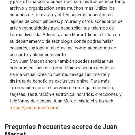
y para
oficina
como
cuadernos, suministros de escritorio,
archivo
y o
rganización
entre muchos más. Utiliza los
cupones de tu revista
y obtén super d
escuentos
en
lápices de color, pinceles, pinturas
y otros
accesorios de
arte y manualidades
para desarrollar tus talentos de
forma divertida. Además, Juan Marcet tiene o
ferta
s en
su departamento de
tecnología
donde podrás hallar
celulares, laptops y tabletas
, así como
accesorios de
cómputo y almacenamiento.
Con Juan Marcet ahora también puedes realizar tus
compras en línea
de forma rápida y segura desde su
tienda virtual. Crea tu cuenta, navega fácilmente y
disfruta de beneficios exclusivos online.
Para más
información sobre el servicio de entrega a domicilio,
tarjetas, facturación electrónica, horarios, direcciones y
teléfonos de tiendas Juan Marcet
visita el sitio web
https://juanmarcet.com/
Preguntas frecuentes acerca de Juan
Marcet