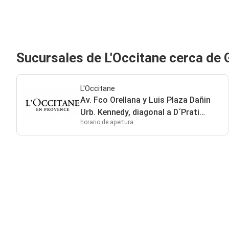
Sucursales de L'Occitane cerca de 
L'Occitane
Av. Fco Orellana y Luis Plaza Dañin
Urb. Kennedy, diagonal a D´Prati
horario de apertura
Guayaquil