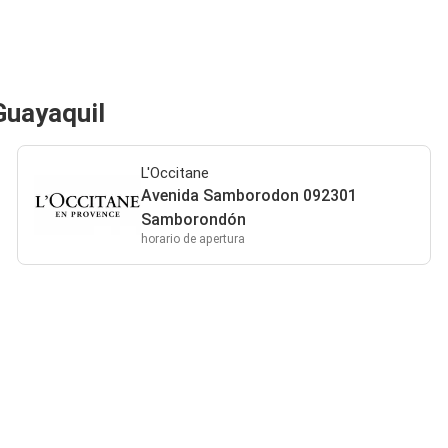
Guayaquil
L'Occitane
Avenida Samborodon 092301
Samborondón
horario de apertura