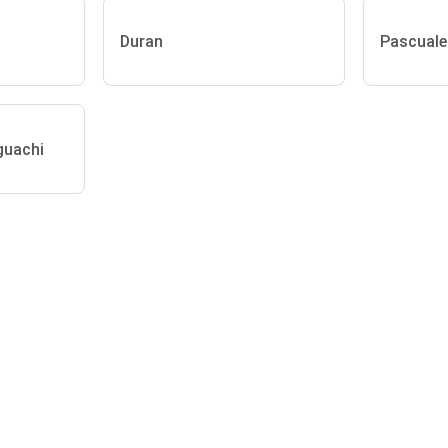
Duran
Pascuale
guachi