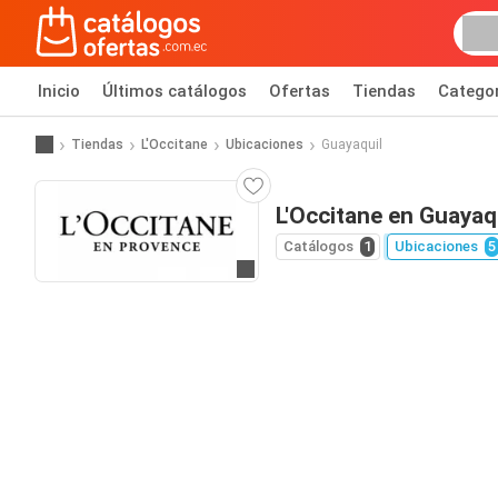
Inicio
Últimos catálogos
Ofertas
Tiendas
Catego
Tiendas
L'Occitane
Ubicaciones
Guayaquil
L'Occitane en Guayaq
Catálogos
1
Ubicaciones
5
Ir al sitio web