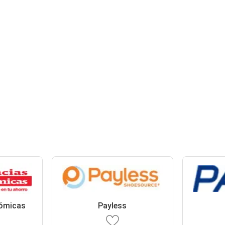
ómicas
Payless