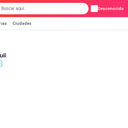
Desconocido
rias
Ciudades
uil