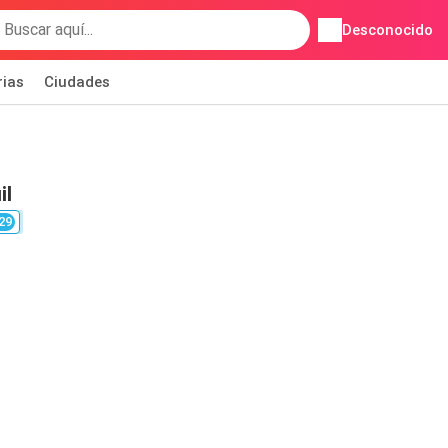
Desconocido
rias
Ciudades
il
29