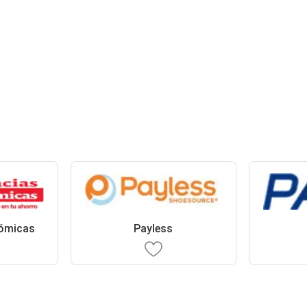
ómicas
Payless