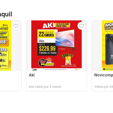
quil
Akí
Novicom
Aún válido por 2 meses
Válido por 24