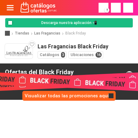
!
Descarga nuestra aplicación 📲
Tiendas
Las Fragancias
Black Friday
Las Fragancias Black Friday
Catálogos
3
Ubicaciones
16
Ofertas del Black Friday
de Las Fragancias
Visualizar todas las promociones aquí