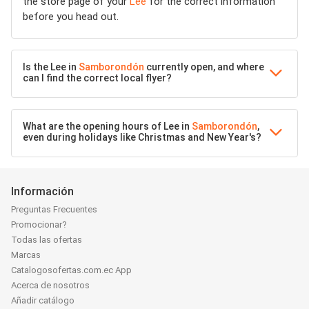
the store page of your
Lee
for the correct information
before you head out.
Is the Lee in
Samborondón
currently open, and where
can I find the correct local flyer?
What are the opening hours of Lee in
Samborondón
,
even during holidays like Christmas and New Year's?
Información
Preguntas Frecuentes
Promocionar?
Todas las ofertas
Marcas
Catalogosofertas.com.ec App
Acerca de nosotros
Añadir catálogo