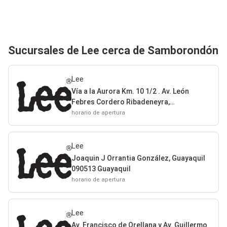
Sucursales de Lee cerca de Samborondón
Lee
Vía a la Aurora Km. 10 1/2 . Av. León
Febres Cordero Ribadeneyra,
Samborondón Samborondón
horario de apertura
Lee
Joaquin J Orrantia González, Guayaquil
090513 Guayaquil
horario de apertura
Lee
Av. Francisco de Orellana y Av. Guillermo