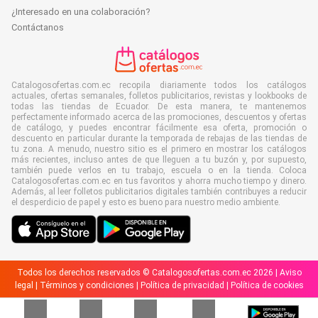
¿Interesado en una colaboración?
Contáctanos
Catalogosofertas.com.ec recopila diariamente todos los catálogos
actuales, ofertas semanales, folletos publicitarios, revistas y lookbooks de
todas las tiendas de Ecuador. De esta manera, te mantenemos
perfectamente informado acerca de las promociones, descuentos y ofertas
de catálogo, y puedes encontrar fácilmente esa oferta, promoción o
descuento en particular durante la temporada de rebajas de las tiendas de
tu zona. A menudo, nuestro sitio es el primero en mostrar los catálogos
más recientes, incluso antes de que lleguen a tu buzón y, por supuesto,
también puede verlos en tu trabajo, escuela o en la tienda. Coloca
Catalogosofertas.com.ec en tus favoritos y ahorra mucho tiempo y dinero.
Además, al leer folletos publicitarios digitales también contribuyes a reducir
el desperdicio de papel y esto es bueno para nuestro medio ambiente.
Todos los derechos reservados © Catalogosofertas.com.ec 2026 |
Aviso
legal
|
Términos y condiciones
|
Política de privacidad
|
Política de cookies