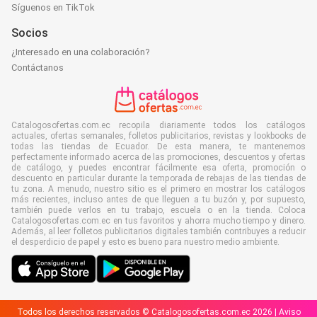
Síguenos en TikTok
Socios
¿Interesado en una colaboración?
Contáctanos
Catalogosofertas.com.ec recopila diariamente todos los catálogos
actuales, ofertas semanales, folletos publicitarios, revistas y lookbooks de
todas las tiendas de Ecuador. De esta manera, te mantenemos
perfectamente informado acerca de las promociones, descuentos y ofertas
de catálogo, y puedes encontrar fácilmente esa oferta, promoción o
descuento en particular durante la temporada de rebajas de las tiendas de
tu zona. A menudo, nuestro sitio es el primero en mostrar los catálogos
más recientes, incluso antes de que lleguen a tu buzón y, por supuesto,
también puede verlos en tu trabajo, escuela o en la tienda. Coloca
Catalogosofertas.com.ec en tus favoritos y ahorra mucho tiempo y dinero.
Además, al leer folletos publicitarios digitales también contribuyes a reducir
el desperdicio de papel y esto es bueno para nuestro medio ambiente.
Todos los derechos reservados © Catalogosofertas.com.ec 2026 |
Aviso