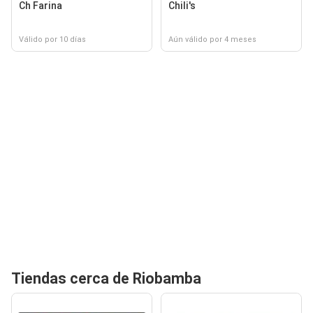
Ch Farina
Chili's
Válido por 10 días
Aún válido por 4 meses
Tiendas cerca de Riobamba