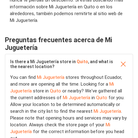
nunca te pierdas un descuento. Si estás buscando más
información sobre Mi Juguetería en Quito o en los
alrededores, también podemos remitirte al sitio web de
Mi Juguetería.
Preguntas frecuentes acerca de Mi
Juguetería
Is there a Mi Juguetería store in
Quito
, and what is
the nearest location?
You can find
Mi Juguetería
stores throughout Ecuador,
and more are opening all the time. Looking for a
Mi
Juguetería
store in
Quito
or nearby? We've gathered all
the current addresses of
Mi Juguetería
in
Quito
for you.
Allow your location to be determined automatically or
search in the city list to find the nearest
Mi Juguetería
.
Please note that opening hours and services may vary by
location. Always check the store page of your
Mi
Juguetería
for the correct information before you head