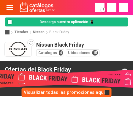
!
Descarga nuestra aplicación 📲
Tiendas
Nissan
Black Friday
Nissan Black Friday
Catálogos
4
Ubicaciones
15
Ofertas del Black Friday
de Nissan
Visualizar todas las promociones aquí