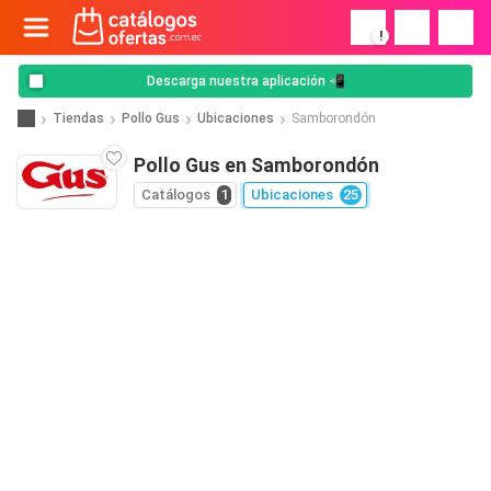
!
Descarga nuestra aplicación 📲
Tiendas
Pollo Gus
Ubicaciones
Samborondón
Pollo Gus en Samborondón
Catálogos
1
Ubicaciones
25