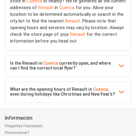
store in
Cuenca
or nearby? We've gathered all the current
addresses of
Renault
in
Cuenca
for you. Allow your
location to be determined automatically or search in the
city list to find the nearest
Renault
. Please note that
opening hours and services may vary by location. Always
check the store page of your
Renault
for the correct
information before you head out.
Is the Renault in
Cuenca
currently open, and where
can I find the correct local flyer?
What are the opening hours of Renault in
Cuenca
,
even during holidays like Christmas and New Year's?
Información
Preguntas Frecuentes
Promocionar?