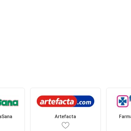
aSana
Artefacta
Farma