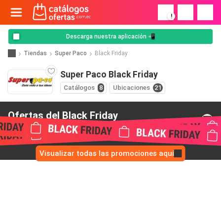
!
Descarga nuestra aplicación 📲
Tiendas
Super Paco
Black Friday
Super Paco Black Friday
Catálogos
8
Ubicaciones
21
Ofertas del Black Friday
de Super Paco
Visualizar todas las promociones aquí