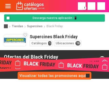
!
Descarga nuestra aplicación 📲
Tiendas
Supercines
Black Friday
Supercines Black Friday
Catálogos
1
Ubicaciones
18
Ofertas del Black Friday
de Supercines
Visualizar todas las promociones aquí