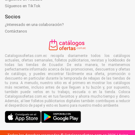
Síguenos en TikTok
Socios
¿Interesado en una colaboración?
Contáctanos
Catalogosofertas.com.ec recopila diariamente todos los catálogos
actuales, ofertas semanales, folletos publicitarios, revistas y lookbooks de
todas las tiendas de Ecuador. De esta manera, te mantenemos
perfectamente informado acerca de las promociones, descuentos y ofertas
de catálogo, y puedes encontrar fácilmente esa oferta, promoción o
descuento en particular durante la temporada de rebajas de las tiendas de
tu zona. A menudo, nuestro sitio es el primero en mostrar los catálogos
más recientes, incluso antes de que lleguen a tu buzón y, por supuesto,
también puede verlos en tu trabajo, escuela o en la tienda. Coloca
Catalogosofertas.com.ec en tus favoritos y ahorra mucho tiempo y dinero.
Además, al leer folletos publicitarios digitales también contribuyes a reducir
el desperdicio de papel y esto es bueno para nuestro medio ambiente.