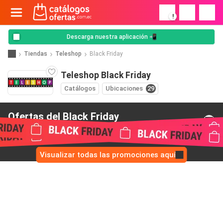
!
Descarga nuestra aplicación 📲
Tiendas
Teleshop
Black Friday
Teleshop Black Friday
Catálogos
Ubicaciones
29
Ofertas del Black Friday
de Teleshop
Visualizar todas las promociones aquí