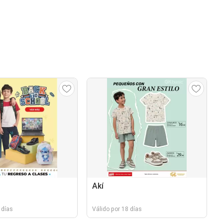
Akí
 días
Válido por 18 días