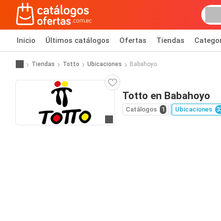
Inicio
Últimos catálogos
Ofertas
Tiendas
Catego
Tiendas
Totto
Ubicaciones
Babahoyo
Totto en Babahoyo
Catálogos
1
Ubicaciones
3
Ir al sitio web