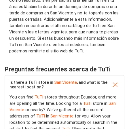
Como resultado, siempre sabrás si la tienda TuTi en tu
área está abierta durante un domingo de compras o una
tarde de compras en San Vicente y no te toparás con las
puertas cerradas. Adicionalmente a esta información,
también encontrarás el último catálogo de TuTi en San
Vicente y las ofertas vigentes, para que nunca te pierdas
un descuento. Si estás buscando más información sobre
TuTi en San Vicente o en los alrededores, también
podemos remitirte al sitio web de TuTi.
Preguntas frecuentes acerca de TuTi
Is there a TuTi store in
San Vicente
, and what is the
nearest location?
You can find
TuTi
stores throughout Ecuador, and more
are opening all the time. Looking for a
TuTi
store in
San
Vicente
or nearby? We've gathered all the current
addresses of
TuTi
in
San Vicente
for you. Allow your
location to be determined automatically or search in the
city list to find the nearest
TuTi
. Please note that