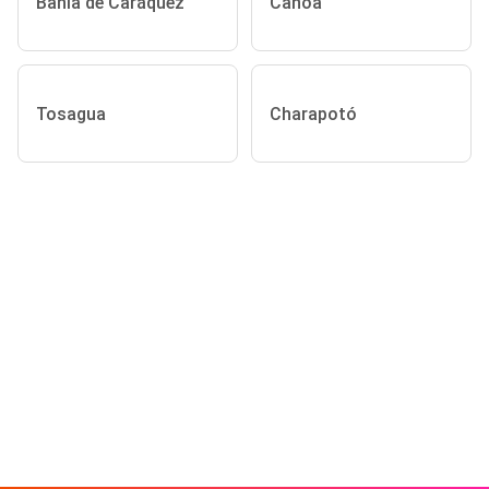
Bahía de Caráquez
Canoa
Tosagua
Charapotó