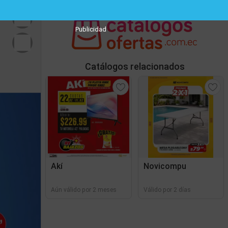
Publicidad
Catálogos relacionados
Akí
Novicompu
Aún válido por 2 meses
Válido por 2 días