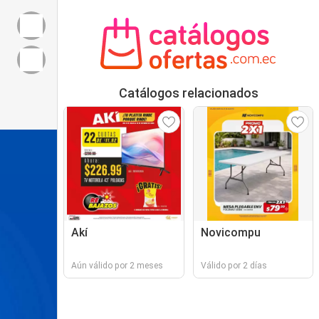
Catálogos relacionados
Akí
Novicompu
Aún válido por 2 meses
Válido por 2 días