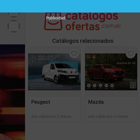
Publicidad
Catálogos relacionados
Peugeot
Mazda
Aún válido por 2 meses
Aún válido por 6 meses