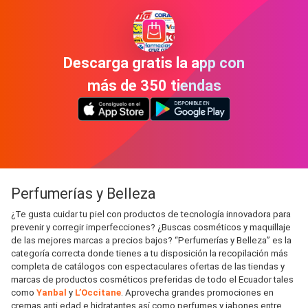
Descarga gratis la app con
más de 350 tiendas
Perfumerías y Belleza
¿Te gusta cuidar tu piel con productos de tecnología innovadora para
prevenir y corregir imperfecciones? ¿Buscas cosméticos y maquillaje
de las mejores marcas a precios bajos? “Perfumerías y Belleza” es la
categoría correcta donde tienes a tu disposición la recopilación más
completa de catálogos con espectaculares ofertas de las tiendas y
marcas de productos cosméticos preferidas de todo el Ecuador tales
como
Yanbal
y
L’Occitane
. Aprovecha grandes promociones en
cremas anti edad e hidratantes así como perfumes y jabones entre