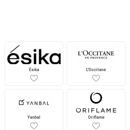
Ésika
L'Occitane
Yanbal
Oriflame