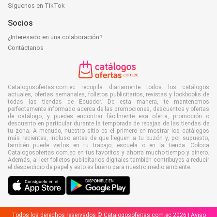
Síguenos en TikTok
Socios
¿Interesado en una colaboración?
Contáctanos
Catalogosofertas.com.ec recopila diariamente todos los catálogos
actuales, ofertas semanales, folletos publicitarios, revistas y lookbooks de
todas las tiendas de Ecuador. De esta manera, te mantenemos
perfectamente informado acerca de las promociones, descuentos y ofertas
de catálogo, y puedes encontrar fácilmente esa oferta, promoción o
descuento en particular durante la temporada de rebajas de las tiendas de
tu zona. A menudo, nuestro sitio es el primero en mostrar los catálogos
más recientes, incluso antes de que lleguen a tu buzón y, por supuesto,
también puede verlos en tu trabajo, escuela o en la tienda. Coloca
Catalogosofertas.com.ec en tus favoritos y ahorra mucho tiempo y dinero.
Además, al leer folletos publicitarios digitales también contribuyes a reducir
el desperdicio de papel y esto es bueno para nuestro medio ambiente.
Todos los derechos reservados © Catalogosofertas.com.ec 2026 |
Aviso